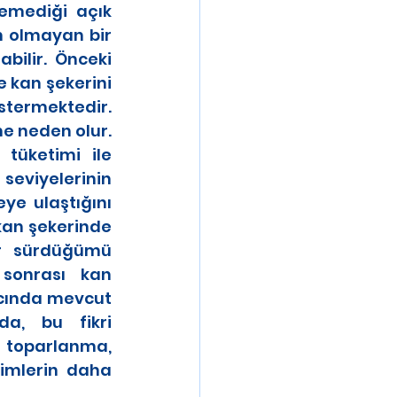
mediği açık 
n olmayan bir 
bilir. Önceki 
kan şekerini 
̈stermektedir. 
e neden olur. 
üketimi ile 
n seviyelerinin 
e ulaştığını 
an şekerinde 
ar sürdüğümü 
 sonrası kan 
gıcında mevcut 
nda, bu fikri 
toparlanma, 
̧imlerin daha 