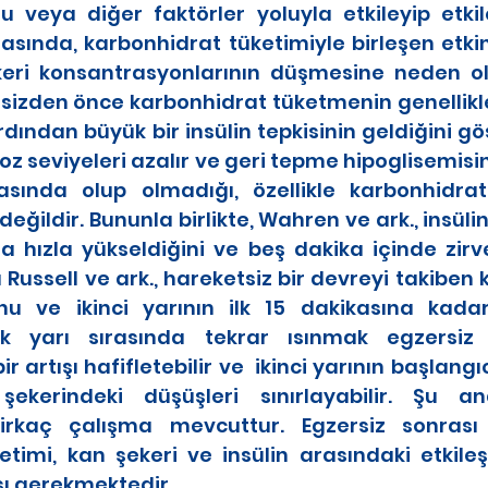
 veya diğer faktörler yoluyla etkileyip etkile
rasında, karbonhidrat tüketimiyle birleşen etki
ekeri konsantrasyonlarının düşmesine neden ola
sizden önce karbonhidrat tüketmenin genellikle 
ardından büyük bir insülin tepkisinin geldiğini go
koz seviyeleri azalır ve geri tepme hipoglisemisin
ında olup olmadığı, özellikle karbonhidrat t
t değildir. Bununla birlikte, Wahren ve ark., insüli
hızla yükseldiğini ve beş dakika içinde zirvey
Russell ve ark., hareketsiz bir devreyi takiben k
uğunu ve ikinci yarının ilk 15 dakikasına kad
 İlk yarı sırasında tekrar ısınmak egzersiz
bir artışı hafifletebilir ve  ikinci yarının başlan
ekerindeki düşüşleri sınırlayabilir. Şu a
irkaç çalışma mevcuttur. Egzersiz sonrası 
etimi, kan şekeri ve insülin arasındaki etkiles
sı gerekmektedir. 