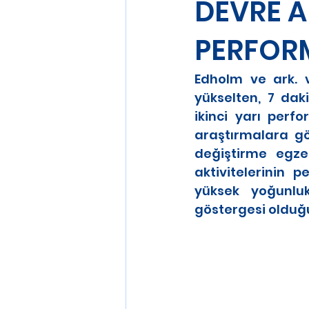
DEVRE A
PERFORM
Edholm ve ark. v
yükselten, 7 dak
ikinci yarı perfo
araştırmalara gör
değiştirme egzer
aktivitelerinin pe
yüksek yoğunlu
göstergesi olduğ