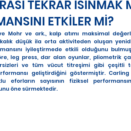
RASI TEKRAR ISINMAK
ANSINI ETKİLER Mİ?
e Mohr ve ark., kalp atımı maksimal değerle
ikalık düşük ila orta aktiviteden oluşan yeni
rmansını iyileştirmede etkili olduğunu bulmuş
e, leg press, dar alan oyunlar, pliometrik çalı
sizleri ve tüm vücut titreşimi gibi çeşitli 
rformansı geliştirdiğini göstermiştir. Carling v
klu eforların sayısının fiziksel performansın
unu öne sürmektedir. 