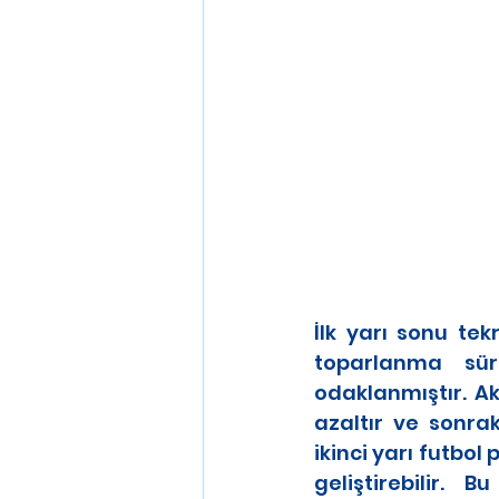
İlk yarı sonu te
toparlanma sür
odaklanmıştır. Akt
azaltır ve sonrak
ikinci yarı futbol
geliştirebilir.