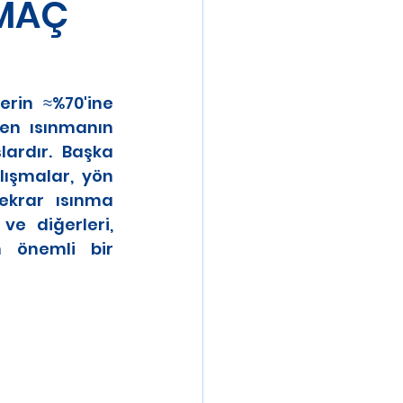
 MAÇ
rin ≈%70'ine 
den ısınmanın 
lardır. Başka 
şmalar, yön 
tekrar ısınma 
e diğerleri, 
 önemli bir 