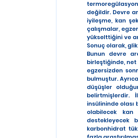
termoregülasyonu
değildir. Devre a
iyileşme, kan ş
çalışmalar, egzer
yükselttiğini ve 
Sonuç olarak, gli
Bunun devre aras
birleştiğinde, ne
egzersizden sonra 
bulmuştur. Ayrıca 
düşüşler old
belirtmişlerdir.
insülininde olası 
olabilecek kan ş
destekleyecek b
karbonhidrat tük
fazla araştırılma