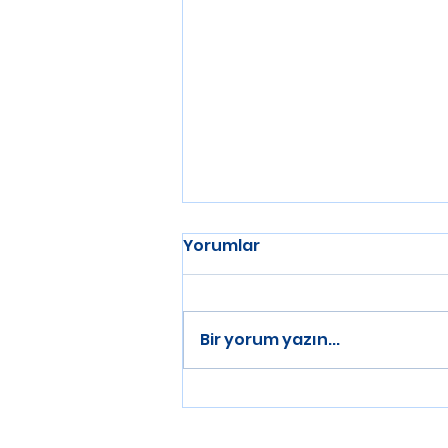
Yorumlar
Bir yorum yazın...
Atletik Performans
Koçluğu Nerede Başlar?