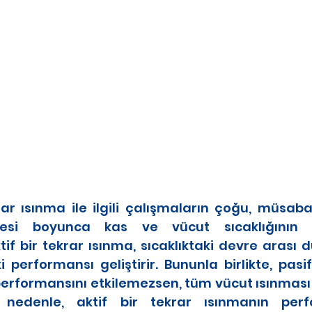
krar ısınma ile ilgili çalışmaların çoğu, müsab
esi boyunca kas ve vücut sıcaklığının 
if bir tekrar ısınma, sıcaklıktaki devre arası düşu
i performansı geliştirir. Bununla birlikte, pasif
 performansını etkilemezsen, tüm vücut ısınması
 Bu nedenle, aktif bir tekrar ısınmanın per