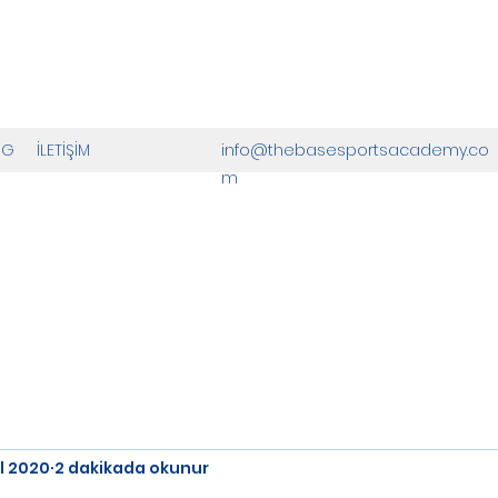
OG
İLETİŞİM
info@thebasesportsacademy.co
m
yl 2020
2 dakikada okunur