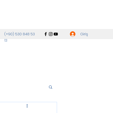
Giriş
(+90) 530 848 53
13