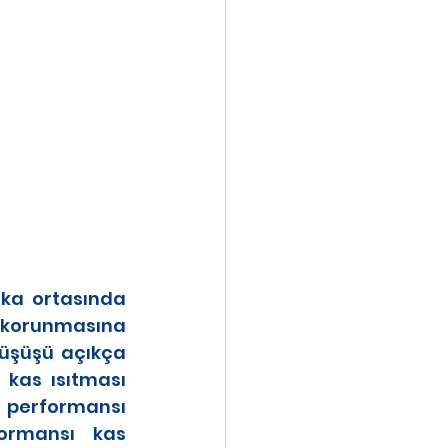
aka ortasında 
korunmasına 
̈şü açıkça 
 kas ısıtması 
  performansı 
formansı kas 