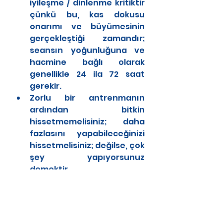
iyileşme / dinlenme kritiktir 
çünkü bu, kas dokusu 
onarımı ve büyümesinin 
gerçekleştiği zamandır; 
seansın yoğunluğuna ve 
hacmine bağlı olarak 
genellikle 24 ila 72 saat 
gerekir.
Zorlu bir antrenmanın 
ardından bitkin 
hissetmemelisiniz; daha 
fazlasını yapabileceğinizi 
hissetmelisiniz; değilse, çok 
şey yapıyorsunuz 
demektir.
Doğru beslenme ve sıvı 
alımı önemlidir; bir spor 
diyetisyenine danışmak 
faydalı olabilir.