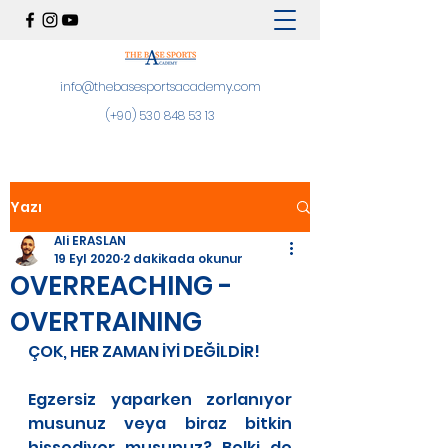
info@thebasesportsacademy.com
(+90)
530 848 53 13
Yazı
Ali ERASLAN
19 Eyl 2020
2 dakikada okunur
OVERREACHING -
OVERTRAINING
ÇOK, HER ZAMAN İYİ DEĞİLDİR!
Egzersiz yaparken zorlanıyor 
musunuz veya biraz bitkin 
hissediyor musunuz? Belki de 